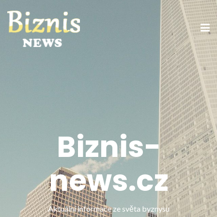
Biznis-
news.cz
Aktuální informace ze světa byznysu