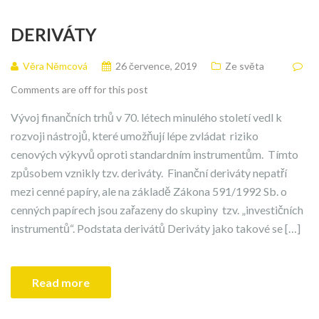
DERIVÁTY
Věra Němcová
26 července, 2019
Ze světa
Comments are off for this post
Vývoj finančních trhů v 70. létech minulého století vedl k
rozvoji nástrojů, které umožňují lépe zvládat riziko
cenových výkyvů oproti standardním instrumentům. Tímto
způsobem vznikly tzv. deriváty. Finanční deriváty nepatří
mezi cenné papíry, ale na základě Zákona 591/1992 Sb. o
cenných papírech jsou zařazeny do skupiny tzv. „investičních
instrumentů“. Podstata derivátů Deriváty jako takové se […]
Read more