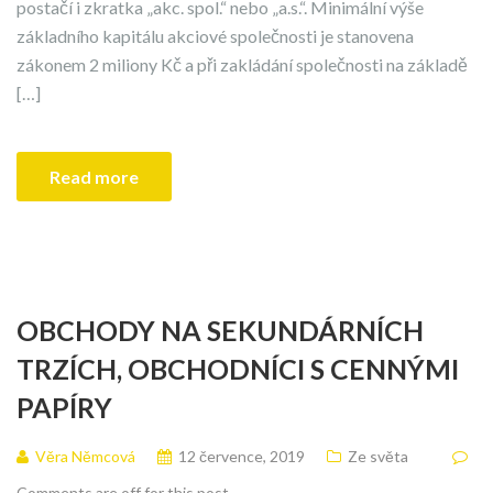
postačí i zkratka „akc. spol.“ nebo „a.s.“. Minimální výše
základního kapitálu akciové společnosti je stanovena
zákonem 2 miliony Kč a při zakládání společnosti na základě
[…]
Read more
OBCHODY NA SEKUNDÁRNÍCH
TRZÍCH, OBCHODNÍCI S CENNÝMI
PAPÍRY
Věra Němcová
12 července, 2019
Ze světa
Comments are off for this post