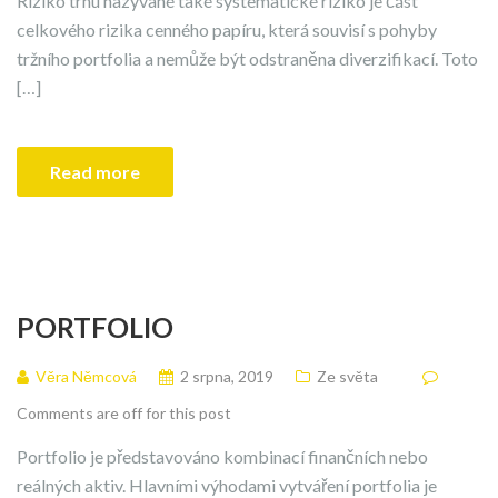
Riziko trhu nazývané také systematické riziko je část
celkového rizika cenného papíru, která souvisí s pohyby
tržního portfolia a nemůže být odstraněna diverzifikací. Toto
[…]
Read more
PORTFOLIO
Věra Němcová
2 srpna, 2019
Ze světa
Comments are off for this post
Portfolio je představováno kombinací finančních nebo
reálných aktiv. Hlavními výhodami vytváření portfolia je