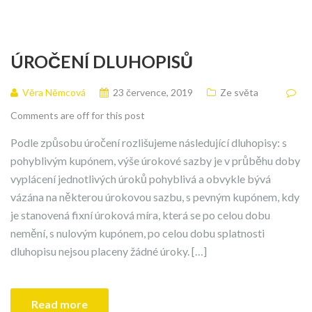
ÚROČENÍ DLUHOPISŮ
Věra Němcová
23 července, 2019
Ze světa
Comments are off for this post
Podle způsobu úročení rozlišujeme následující dluhopisy: s
pohyblivým kupónem, výše úrokové sazby je v průběhu doby
vyplácení jednotlivých úroků pohyblivá a obvykle bývá
vázána na některou úrokovou sazbu, s pevným kupónem, kdy
je stanovená fixní úroková míra, která se po celou dobu
nemění, s nulovým kupónem, po celou dobu splatnosti
dluhopisu nejsou placeny žádné úroky. […]
Read more