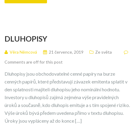
DLUHOPISY
Věra Němcová
21 července, 2019
Ze světa
Comments are off for this post
Dluhopisy jsou obchodovatelné cenné papíry na burze
cenných papírů, které představují závazek emitenta splatit v
den splatnosti majiteli dluhopisu jeho nominální hodnotu.
Investory u dluhopisů zajímá zejména výše pravidelných
úroků a současně, kdo dluhopis emituje a s tím spojené riziko.
Výše úroků bývá předem uvedena přímo v textu dluhopisu.
Úroky jsou vypláceny až do konce […]