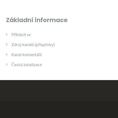
Základní informace
Přihlásit se
Zdroj kanálů (příspěvky)
Kanál komentářů
Česká lokalizace