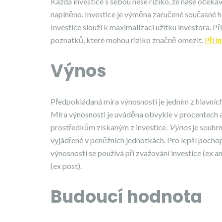
Každá investice s sebou nese riziko, že naše očeká
naplněno. Investice je výměna zaručené současné 
Investice slouží k maximalizaci užitku investora. P
poznatků, které mohou riziko značně omezit.
Při i
Výnos
Předpokládaná míra výnosnosti je jedním z hlavních k
Míra výnosnosti je uváděna obvykle v procentech 
prostředkům získaným z investice.
Výnos
je souhrn
vyjádřené v peněžních jednotkách. Pro lepší pocho
výnosnosti se používá při zvažování investice (ex 
(ex post).
Budoucí hodnota