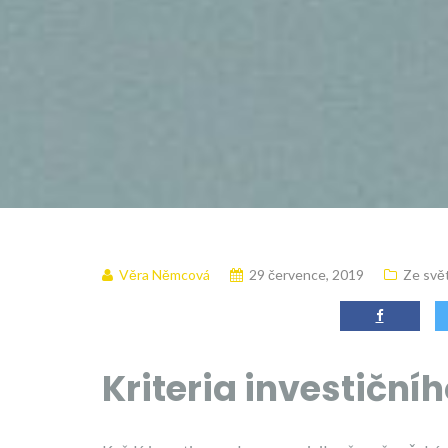
Věra Němcová
29 července, 2019
Ze svě
Kriteria investiční