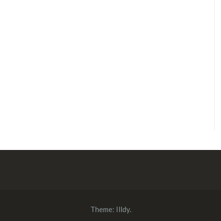
Theme:
Illdy
.