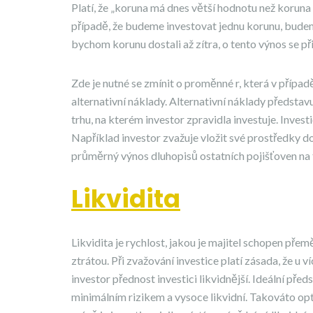
Platí, že „koruna má dnes větší hodnotu než koruna 
případě, že budeme investovat jednu korunu, budeme
bychom korunu dostali až zítra, o tento výnos se př
Zde je nutné se zmínit o proměnné r, která v příp
alternativní náklady. Alternativní náklady představu
trhu, na kterém investor zpravidla investuje. Inves
Například investor zvažuje vložit své prostředky d
průměrný výnos dluhopisů ostatních pojišťoven na 
Likvidita
Likvidita je rychlost, jakou je majitel schopen přem
ztrátou. Při zvažování investice platí zásada, že u 
investor přednost investici likvidnější. Ideální předs
minimálním rizikem a vysoce likvidní. Takováto opti