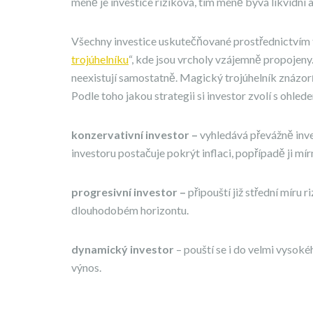
méně je investice riziková, tím méně bývá likvidní 
Všechny investice uskutečňované prostřednictvím f
trojúhelníku
“, kde jsou vrcholy vzájemně propojeny.
neexistují samostatně. Magický trojúhelník znázorňu
Podle toho jakou strategii si investor zvolí s ohlede
konzervativní investor –
vyhledává převážně inve
investoru postačuje pokrýt inflaci, popřípadě ji mír
progresivní investor –
připouští již střední míru
dlouhodobém horizontu.
dynamický investor
– pouští se i do velmi vysok
výnos.