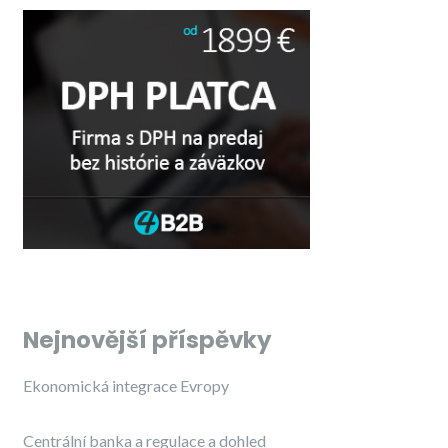
Nejnovější příspěvky
Ekonomická integrace Evropy
Centrální banka a regulace a dohled