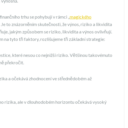
a výnosná.
inančního trhu se pohybují v rámci „
magického
 Je to znázorněním skutečnosti, že výnos, riziko a likvidita
je, jakým způsobem se riziko, likvidita a výnos ovlivňují.
m na tyto tři faktory, rozlišujeme tři základní strategie:
stice, které nesou co nejnižší riziko. Většinou takovémuto
ně překročit.
 rizika a očekává zhodnocení ve střednědobém až
ého rizika, ale v dlouhodobém horizontu očekává vysoký