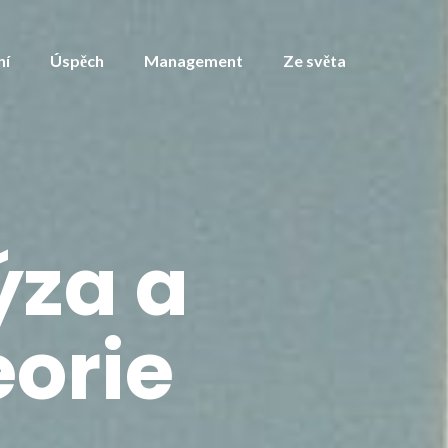
ní
Úspěch
Management
Ze světa
ýza a
eorie