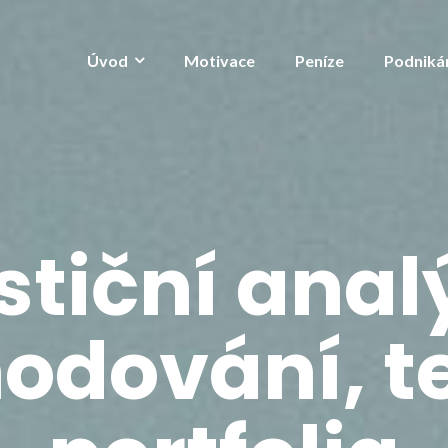
Úvod
Motivace
Peníze
Podniká
stiční anal
odování, t