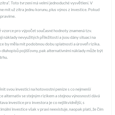
zítra“. Toto tvrzení má velmi jednoduché vysvětlení. V
 mít už zítra jednu korunu, plus výnos z investice. Pokud
ipravíme.
adě vzorce pro výpočet současné hodnoty znamená tzv.
jí náklady nevyužitých příležitostí a jsou dány situací na
tice by měla mít podobnou dobu splatnosti a úroveň rizika.
o dluhopisů pojišťovny, pak alternativními náklady může být
trhu.
ěnit svou investici na hotovostní peníze s co nejmenší
více alternativ se stejným rizikem a stejnou výnosností dává
tava investice pro investora je co nejlikvidnější, s
mální investice však v praxi neexistuje, naopak platí, že čím