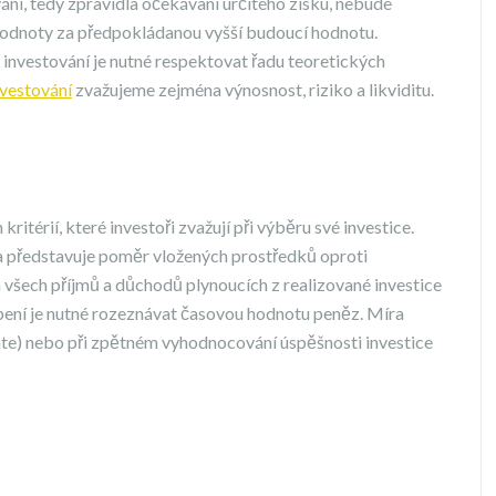
vání, tedy zpravidla očekávaní určitého zisku, nebude
hodnoty za předpokládanou vyšší budoucí hodnotu.
ři investování je nutné respektovat řadu teoretických
nvestování
zvažujeme zejména výnosnost, riziko a likviditu.
ritérií, které investoři zvažují při výběru své investice.
a představuje poměr vložených prostředků oproti
 všech příjmů a důchodů plynoucích z realizované investice
pení je nutné rozeznávat časovou hodnotu peněz. Míra
ante) nebo při zpětném vyhodnocování úspěšnosti investice