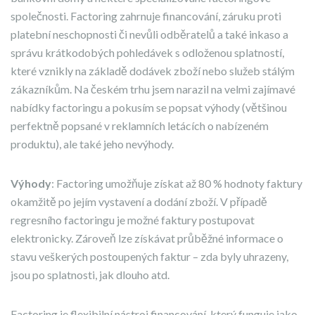
společnosti. Factoring zahrnuje financování, záruku proti
platební neschopnosti či nevůli odběratelů a také inkaso a
správu krátkodobých pohledávek s odloženou splatností,
které vznikly na základě dodávek zboží nebo služeb stálým
zákazníkům. Na českém trhu jsem narazil na velmi zajímavé
nabídky factoringu a pokusím se popsat výhody (většinou
perfektně popsané v reklamních letácích o nabízeném
produktu), ale také jeho nevýhody.
Výhody
: Factoring umožňuje získat až 80 % hodnoty faktury
okamžitě po jejím vystavení a dodání zboží. V případě
regresního factoringu je možné faktury postupovat
elektronicky. Zároveň lze získávat průběžné informace o
stavu veškerých postoupených faktur – zda byly uhrazeny,
jsou po splatnosti, jak dlouho atd.
Factoring je flexibilní nástroj financování, který funguje jako