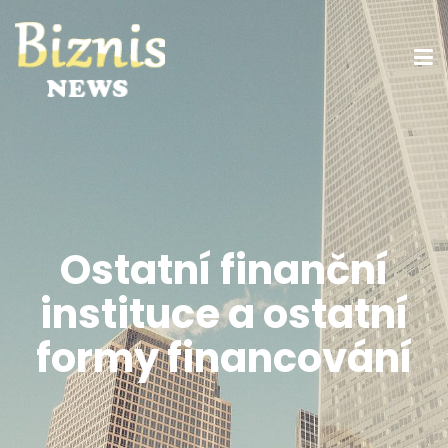
Ostatní finanční
instituce a ostatní
formy financování