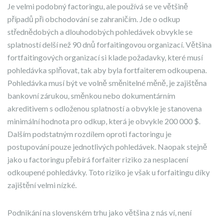
Je velmi podobný factoringu, ale používá se ve většině
případů při obchodování se zahraničím. Jde o odkup
střednědobých a dlouhodobých pohledávek obvykle se
splatností delší než 90 dnů forfaitingovou organizací. Většina
fortfaitingových organizací si klade požadavky, které musí
pohledávka splňovat, tak aby byla fortfaiterem odkoupena.
Pohledávka musí být ve volně směnitelné měně, je zajištěna
bankovní zárukou, směnkou nebo dokumentárním
akreditivem s odloženou splatností a obvykle je stanovena
minimální hodnota pro odkup, která je obvykle 200 000 $.
Dalším podstatným rozdílem oproti factoringu je
postupování pouze jednotlivých pohledávek. Naopak stejně
jako u factoringu přebírá forfaiter riziko za nesplacení
odkoupené pohledávky. Toto riziko je však u forfaitingu díky
zajištění velmi nízké.
Podnikání na slovenském trhu jako většina z nás ví, není