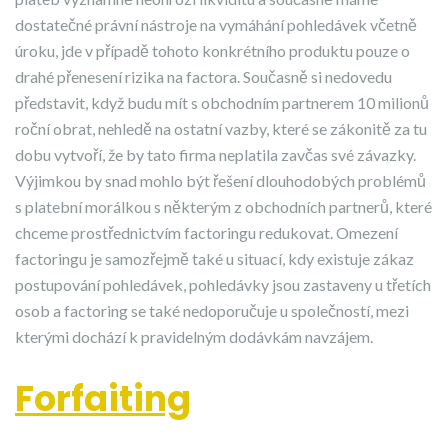
dostatečné právní nástroje na vymáhání pohledávek včetně
úroku, jde v případě tohoto konkrétního produktu pouze o
drahé přenesení rizika na factora. Současně si nedovedu
představit, když budu mít s obchodním partnerem 10 milionů
roční obrat, nehledě na ostatní vazby, které se zákonitě za tu
dobu vytvoří, že by tato firma neplatila zavčas své závazky.
Výjimkou by snad mohlo být řešení dlouhodobých problémů
s platební morálkou s některým z obchodních partnerů, které
chceme prostřednictvím factoringu redukovat. Omezení
factoringu je samozřejmě také u situací, kdy existuje zákaz
postupování pohledávek, pohledávky jsou zastaveny u třetích
osob a factoring se také nedoporučuje u společností, mezi
kterými dochází k pravidelným dodávkám navzájem.
Forfaiting