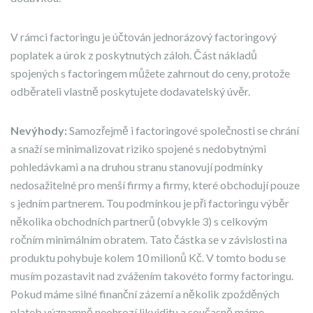
V rámci factoringu je účtován jednorázový factoringový
poplatek a úrok z poskytnutých záloh. Část nákladů
spojených s factoringem můžete zahrnout do ceny, protože
odběrateli vlastně poskytujete dodavatelský úvěr.
Nevýhody:
Samozřejmě i factoringové společnosti se chrání
a snaží se minimalizovat riziko spojené s nedobytnými
pohledávkami a na druhou stranu stanovují podmínky
nedosažitelné pro menší firmy a firmy, které obchodují pouze
s jedním partnerem. Tou podmínkou je při factoringu výběr
několika obchodních partnerů (obvykle 3) s celkovým
ročním minimálním obratem. Tato částka se v závislosti na
produktu pohybuje kolem 10 milionů Kč. V tomto bodu se
musím pozastavit nad zvážením takovéto formy factoringu.
Pokud máme silné finanční zázemí a několik zpožděných
plateb významně neohrozí likviditu a současně máme