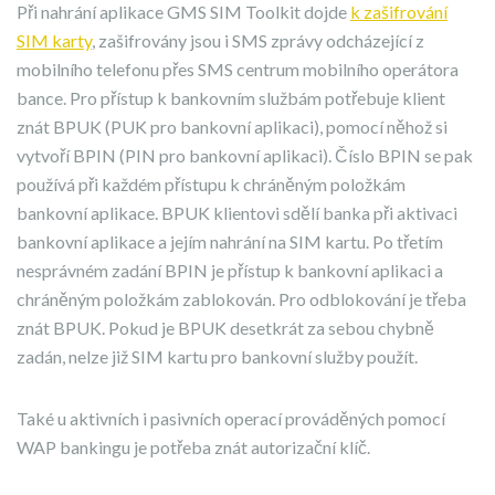
Při nahrání aplikace GMS SIM Toolkit dojde
k zašifrování
SIM karty
, zašifrovány jsou i SMS zprávy odcházející z
mobilního telefonu přes SMS centrum mobilního operátora
bance. Pro přístup k bankovním službám potřebuje klient
znát BPUK (PUK pro bankovní aplikaci), pomocí něhož si
vytvoří BPIN (PIN pro bankovní aplikaci). Číslo BPIN se pak
používá při každém přístupu k chráněným položkám
bankovní aplikace. BPUK klientovi sdělí banka při aktivaci
bankovní aplikace a jejím nahrání na SIM kartu. Po třetím
nesprávném zadání BPIN je přístup k bankovní aplikaci a
chráněným položkám zablokován. Pro odblokování je třeba
znát BPUK. Pokud je BPUK desetkrát za sebou chybně
zadán, nelze již SIM kartu pro bankovní služby použít.
Také u aktivních i pasivních operací prováděných pomocí
WAP bankingu je potřeba znát autorizační klíč.