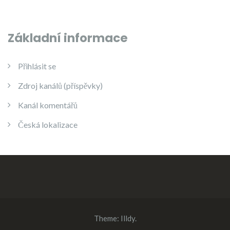
Základní informace
Přihlásit se
Zdroj kanálů (příspěvky)
Kanál komentářů
Česká lokalizace
Theme:
Illdy
.