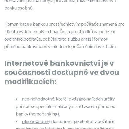
očekávaná platba nebyla provedena, musí klient navštívit
banku osobně.
Komunikace s bankou prostřednictvím počítače znamená pro
klienta výdej nemalých finančních prostředků na pořízení
osobního počítače, což činí tuto službu dražší formou
přímého bankovnictví vzhledem k počátečním investicím.
Internetové bankovnictví je v
současnosti dostupné ve dvou
modifikacích:
neplnohodnotné,
které je vázáno na jeden určitý
počítač se speciálně nahraným softwarem přímo od
banky (homebanking),
plnohodnotné,
dostupné z jakéhokoliv počítače
napojeného na Internet; klient se dostane přímo na