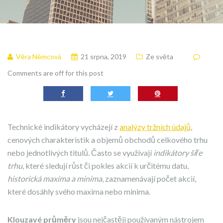
Věra Němcová
21 srpna, 2019
Ze světa
Comments are off for this post
Technické indikátory vycházejí z
analýzy tržních údajů
,
cenových charakteristik a objemů obchodů celkového trhu
nebo jednotlivých titulů. Často se využívají
indikátory šíře
trhu
, které sledují růst či pokles akcií k určitému datu,
historická maxima a minima
, zaznamenávají počet akcií,
které dosáhly svého maxima nebo minima.
Klouzavé průměry
jsou nejčastěji používaným nástrojem