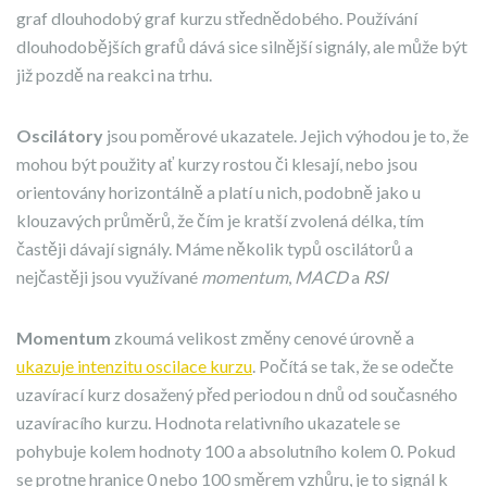
graf dlouhodobý graf kurzu střednědobého. Používání
dlouhodobějších grafů dává sice silnější signály, ale může být
již pozdě na reakci na trhu.
Oscilátory
jsou poměrové ukazatele. Jejich výhodou je to, že
mohou být použity ať kurzy rostou či klesají, nebo jsou
orientovány horizontálně a platí u nich, podobně jako u
klouzavých průměrů, že čím je kratší zvolená délka, tím
častěji dávají signály. Máme několik typů oscilátorů a
nejčastěji jsou využívané
momentum
,
MACD
a
RSI
Momentum
zkoumá velikost změny cenové úrovně a
ukazuje intenzitu oscilace kurzu
. Počítá se tak, že se odečte
uzavírací kurz dosažený před periodou n dnů od současného
uzavíracího kurzu. Hodnota relativního ukazatele se
pohybuje kolem hodnoty 100 a absolutního kolem 0. Pokud
se protne hranice 0 nebo 100 směrem vzhůru, je to signál k