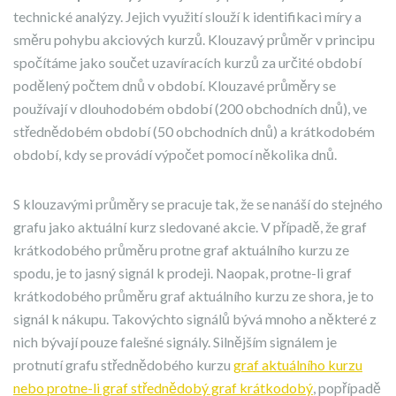
technické analýzy. Jejich využití slouží k identifikaci míry a
směru pohybu akciových kurzů. Klouzavý průměr v principu
spočítáme jako součet uzavíracích kurzů za určité období
podělený počtem dnů v období. Klouzavé průměry se
používají v dlouhodobém období (200 obchodních dnů), ve
střednědobém období (50 obchodních dnů) a krátkodobém
období, kdy se provádí výpočet pomocí několika dnů.
S klouzavými průměry se pracuje tak, že se nanáší do stejného
grafu jako aktuální kurz sledované akcie. V případě, že graf
krátkodobého průměru protne graf aktuálního kurzu ze
spodu, je to jasný signál k prodeji. Naopak, protne-li graf
krátkodobého průměru graf aktuálního kurzu ze shora, je to
signál k nákupu. Takovýchto signálů bývá mnoho a některé z
nich bývají pouze falešné signály. Silnějším signálem je
protnutí grafu střednědobého kurzu
graf aktuálního kurzu
nebo protne-li graf střednědobý graf krátkodobý
, popřípadě