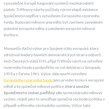
v poválečné Evropě fungování systémů mezinárodních
plateb. Triffinovy návrhy počítaly v první etapě existence
Společenství nejdříve s vytvořením Evropského rezervního
fondu. Budování měnové unie mělo být završeno zavedením
jednotné evropské měny a založením evropské měnové
instituce.
Monnetův Akční výbor pro Spojené státy evropské, který
sdružoval leadery hlavních demokratických stran a odborů
šesti členských států EHS, přijal Triffinův návrh na vytvoření
rezervního fondu a podpořil ho ve své deklaraci z listopadu
1959 a z června 1961. Výbor dále navrhl vytvoření
Evropského rezervního fondu
jako prvního kroku k evropské
měně a ke společné měnové politice,
která umožní
Společenství získat patřičný vliv
na mezinárodní měnový
systém, stejně jako to umožňuje společná obchodní politika v
případě světového obchodního systému. Výbor také