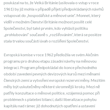
poukázal na to, že Velká Británie (usilovala o vstup v roce
1961) by již mohla v případě přijetí předpokládaných návrhů
vstupovat do „hospodářské a měnové unie“. Monnet, který
viděl v možném členství Británie možnost posílit celé
Společenství, byl také prvním, kdo vyhlásil politiku
„prohlubování“ současně s „rozšiřováním“, která se posléze
stala trvalou součástí úvah o rozšíření Společenství.
Evropská komise v roce 1962 předložila ve svém Akčním
programu pro druhou etapu zásadní návrhy na měnovou
integraci. Program předpokládal do konce přechodného
období zavedení pevných devizových kursů mezi měnami
členských zemí a vytvoření evropské rezervní měny. Mezitím
měly být uskutečněny některé skromnější kroky. Mezi ně
patřily konzultace o měnové politice, vzájemná pomoc při
problémech s platební bilancí, další liberalizace pohybu
kapitálu nad rámec již dohodnutých opatření a ustavení