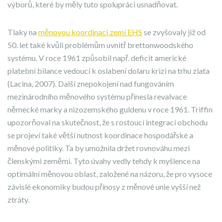
výborů, které by měly tuto spolupráci usnadňovat.
Tlaky na
měnovou koordinaci zemí EHS
se zvyšovaly již od
50. let také kvůli problémům uvnitř brettonwoodského
systému. V roce 1961 způsobil např. deficit americké
platební bilance vedoucí k oslabení dolaru krizi na trhu zlata
(Lacina, 2007). Další znepokojení nad fungováním
mezinárodního měnového systému přinesla revalvace
německé marky a nizozemského guldenu v roce 1961. Triffin
upozorňoval na skutečnost, že s rostoucí integrací obchodu
se projeví také větší nutnost koordinace hospodářské a
měnové politiky. Ta by umožnila držet rovnováhu mezi
členskými zeměmi. Tyto úvahy vedly tehdy k myšlence na
optimální měnovou oblast, založené na názoru, že pro vysoce
závislé ekonomiky budou přínosy z měnové unie vyšší než
ztráty.