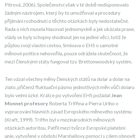
Pitrová, 2006). Společenství však v té době nedisponovalo
žádným nástrojem, který by to umožňoval a procedury
přijímání rozhodnutí o těchto otázkách byly nedostatečné.
Rada o nich musela hlasovat jednomyslně a jak ukázala praxe,
vlády se byly schopny shodnout jen na jediné věci, totiž že
půjdou svojí vlastní cestou. Smlouva o EHS o samotné
měnové politice nehovořila, pouze odrážela skutečnost, že
mezi členskými státy fungoval tzv. Brettonwoodský systém.
Ten vázal všechny měny členských států na dolar a dolar na
zlato, přičemž fluktuační pásmo jednotlivých měn vůči dolaru
bylo velmi úzké. Krátce po vytvoření EHS požádal
Jean
Monnet profesory
Roberta Triffina a Pierra Uriho o
vypracování hlavních zásad Evropského měnového systému
(Kraft, 1999). Triffin byl v mezinárodních měnových
otázkách autoritou. Patřil mezi tvůrce Evropské platební
unie, vytvořené v období Marshallovy pomoci s cílem obnovit