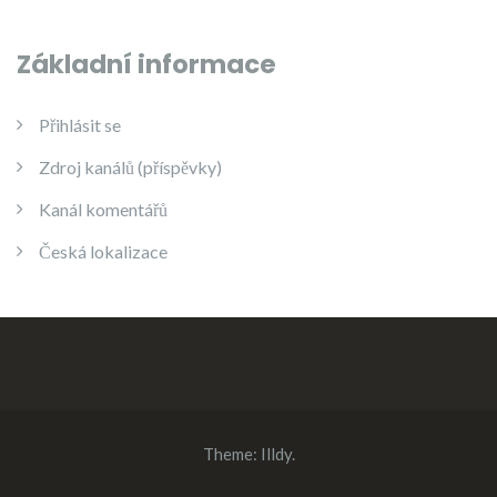
Základní informace
Přihlásit se
Zdroj kanálů (příspěvky)
Kanál komentářů
Česká lokalizace
Theme:
Illdy
.