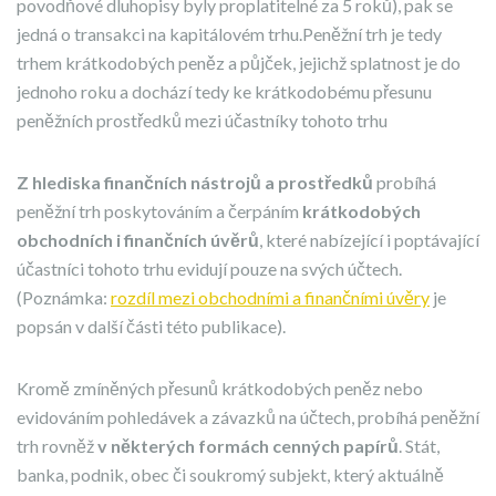
povodňové dluhopisy byly proplatitelné za 5 roků), pak se
jedná o transakci na kapitálovém trhu.Peněžní trh je tedy
trhem krátkodobých peněz a půjček, jejichž splatnost je do
jednoho roku a dochází tedy ke krátkodobému přesunu
peněžních prostředků mezi účastníky tohoto trhu
Z hlediska finančních nástrojů a prostředků
probíhá
peněžní trh poskytováním a čerpáním
krátkodobých
obchodních i finančních úvěrů
, které nabízející i poptávající
účastníci tohoto trhu evidují pouze na svých účtech.
(Poznámka:
rozdíl mezi obchodními a finančními úvěry
je
popsán v další části této publikace).
Kromě zmíněných přesunů krátkodobých peněz nebo
evidováním pohledávek a závazků na účtech, probíhá peněžní
trh rovněž
v
některých formách cenných
papírů
. Stát,
banka, podnik, obec či soukromý subjekt, který aktuálně