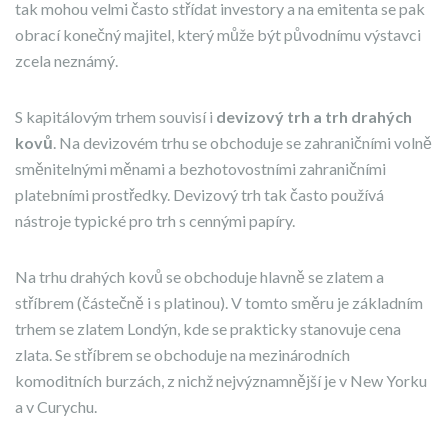
tak mohou velmi často střídat investory a na emitenta se pak
obrací konečný majitel, který může být původnímu výstavci
zcela neznámý.
S kapitálovým trhem souvisí i
devizový trh a trh drahých
kovů
. Na devizovém trhu se obchoduje se zahraničními volně
směnitelnými měnami a bezhotovostními zahraničními
platebními prostředky. Devizový trh tak často používá
nástroje typické pro trh s cennými papíry.
Na trhu drahých kovů se obchoduje hlavně se zlatem a
stříbrem (částečně i s platinou). V tomto směru je základním
trhem se zlatem Londýn, kde se prakticky stanovuje cena
zlata. Se stříbrem se obchoduje na mezinárodních
komoditních burzách, z nichž nejvýznamnější je v New Yorku
a v Curychu.