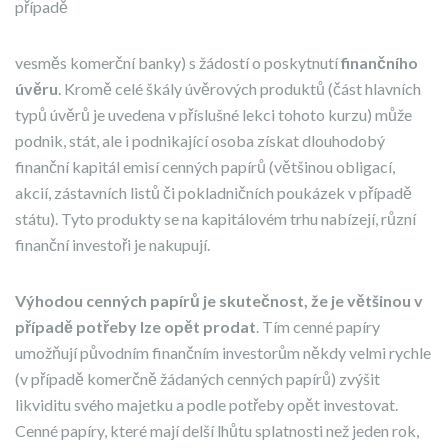
případě
vesměs komerční banky) s žádostí o poskytnutí
finančního
úvěru
. Kromě celé škály úvěrových produktů (část hlavních
typů úvěrů je uvedena v příslušné lekci tohoto kurzu) může
podnik, stát, ale i podnikající osoba získat dlouhodobý
finanční kapitál emisí cenných papírů (většinou obligací,
akcií, zástavních listů či pokladničních poukázek v případě
státu). Tyto produkty se na kapitálovém trhu nabízejí, různí
finanční investoři je nakupují.
Výhodou cenných papírů je skutečnost, že je většinou v
případě potřeby lze opět prodat
. Tím cenné papíry
umožňují původním finančním investorům někdy velmi rychle
(v případě komerčně žádaných cenných papírů) zvýšit
likviditu svého majetku a podle potřeby opět investovat.
Cenné papíry, které mají delší lhůtu splatnosti než jeden rok,