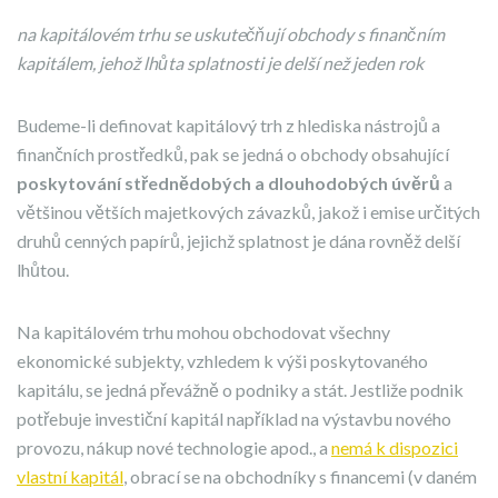
na kapitálovém trhu se uskutečňují obchody s finančním
kapitálem, jehož lhůta splatnosti je delší než jeden rok
Budeme-li definovat kapitálový trh z hlediska nástrojů a
finančních prostředků, pak se jedná o obchody obsahující
poskytování střednědobých a dlouhodobých úvěrů
a
většinou větších majetkových závazků, jakož i emise určitých
druhů cenných papírů, jejichž splatnost je dána rovněž delší
lhůtou.
Na kapitálovém trhu mohou obchodovat všechny
ekonomické subjekty, vzhledem k výši poskytovaného
kapitálu, se jedná převážně o podniky a stát. Jestliže podnik
potřebuje investiční kapitál například na výstavbu nového
provozu, nákup nové technologie apod., a
nemá k dispozici
vlastní kapitál
, obrací se na obchodníky s financemi (v daném