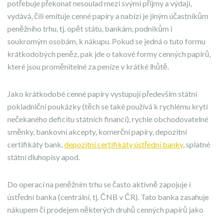
potřebuje překonat nesoulad mezi svými příjmy a výdaji,
vydává, čili emituje cenné papíry a nabízí je jiným účastníkům
peněžního trhu, tj. opět státu, bankám, podnikům i
soukromým osobám, k nákupu. Pokud se jedná o tuto formu
krátkodobých peněz, pak jde o takové formy cenných papírů,
které jsou proměnitelné za peníze v krátké lhůtě.
Jako krátkodobé cenné papíry vystupují především státní
pokladniční poukázky (těch se také používá k rychlému krytí
nečekaného deficitu státních financí), rychle obchodovatelné
směnky, bankovní akcepty, komerční papíry, depozitní
certifikáty bank,
depozitní certifikáty ústřední banky
, splatné
státní dluhopisy apod.
Do operací na peněžním trhu se často aktivně zapojuje i
ústřední banka (centrální, tj. ČNB v ČR). Tato banka zasahuje
nákupem či prodejem některých druhů cenných papírů jako